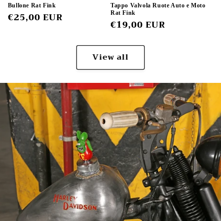
Bullone Rat Fink
Tappo Valvola Ruote Auto e Moto
Rat Fink
Regular
€25,00 EUR
Regular
€19,00 EUR
price
price
View all