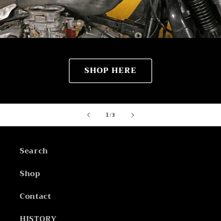
SHOP HERE
of
1
/
3
Search
Shop
Contact
HISTORY