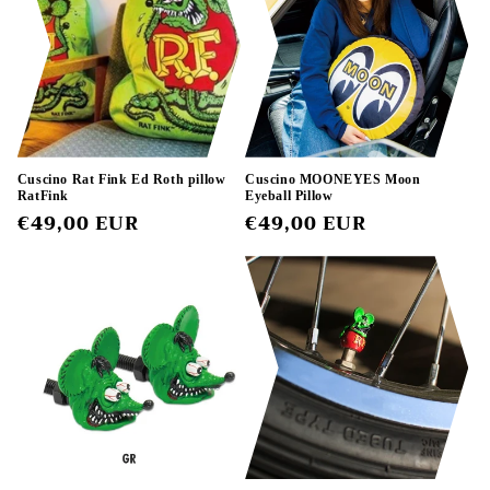
Cuscino Rat Fink Ed Roth pillow
Cuscino MOONEYES Moon
RatFink
Eyeball Pillow
Regular
€49,00 EUR
Regular
€49,00 EUR
price
price